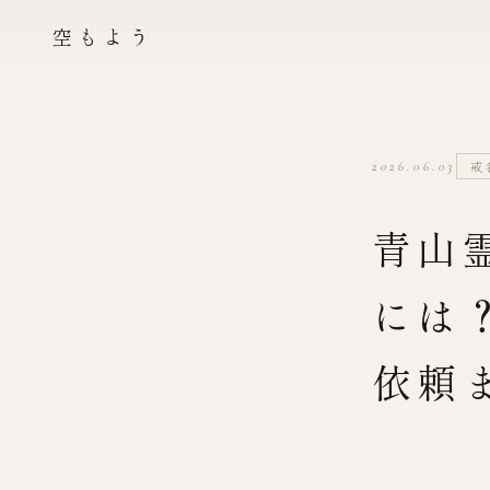
空もよう
戒
2026.06.03
青山
には
依頼