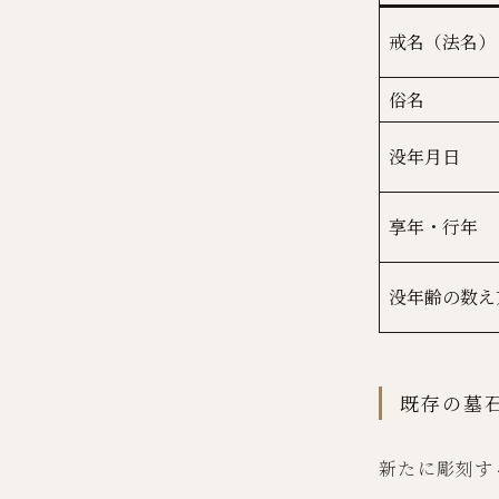
戒名（法名）
俗名
没年月日
享年・行年
没年齢の数え
既存の墓
新たに彫刻す