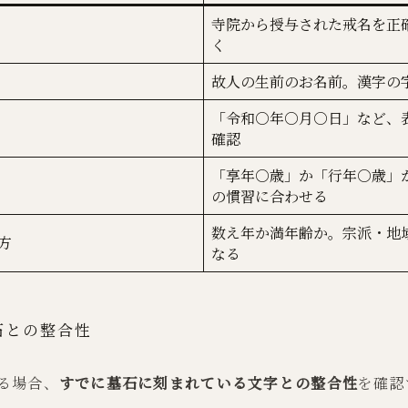
寺院から授与された戒名を正
く
故人の生前のお名前。漢字の
「令和○年○月○日」など、
確認
「享年○歳」か「行年○歳」
の慣習に合わせる
数え年か満年齢か。宗派・地
方
なる
石との整合性
る場合、
すでに墓石に刻まれている文字との整合性
を確認