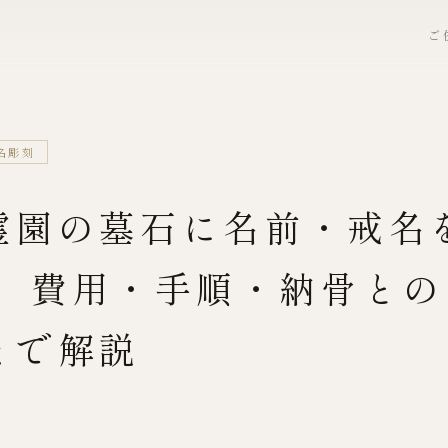
ご
名彫刻
霊園の墓石に名前・戒名
？ 費用・手順・納骨との
まで解説