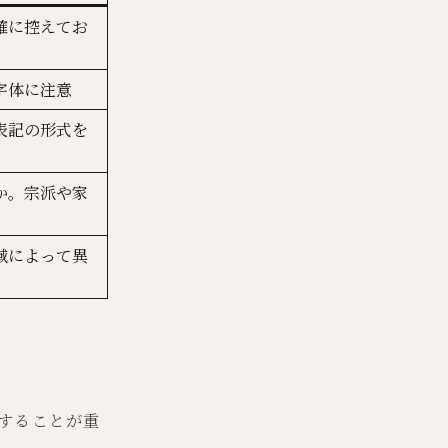
確に控えてお
字体に注意
表記の形式を
か。宗派や家
域によって異
することが重