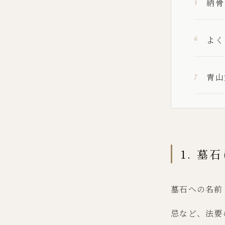
納骨
よく
青山
1. 
墓石への名前
忌など、法要